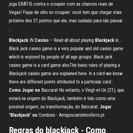
joga GRÁTIS contra o croupier com as chances reais de
Vegas! Fique de olho no croupier: você tem que chegar mais
próximo dos 21 pontos que ele, mas cuidado para não passar
...
Blackjack
IN
Casino
– Read all about playing
Blackjack
in…
Black jack casino game is a very popular and old casino game
which is enjoyed by people of all age groups. Black jack
casino game is a card game alsoThe basic rules of playing a
Blackjack casino game are explained here. In a card we know
there are different points attributed to a particular card...
Como Jogar
no
Baccarat
No entanto, o Vingt-et-Un (21), que
estará na origem do Blackjack, também é tido como uma
possível origem, ou transformação, do Baccarat.
Jogar
"
Blackjack
"
no
Comboio - Amigoscaminhosferro.pt
Regras do blackjack - Como