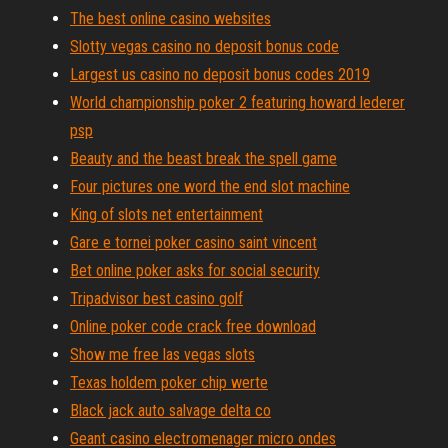
The best online casino websites
Slotty vegas casino no deposit bonus code
Largest us casino no deposit bonus codes 2019
World championship poker 2 featuring howard lederer
psp
Beauty and the beast break the spell game
Four pictures one word the end slot machine
King of slots net entertainment
Gare e tornei poker casino saint vincent
Bet online poker asks for social security
Tripadvisor best casino golf
Online poker code crack free download
Show me free las vegas slots
Texas holdem poker chip werte
Black jack auto salvage delta co
Geant casino electromenager micro ondes