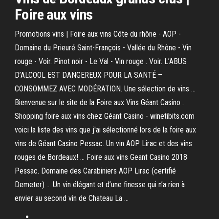
Foire aux vins
Promotions vins | Foire aux vins Côte du rhône - AOP -
Domaine du Prieuré Saint-François - Vallée du Rhône - Vin
rouge - Voir. Pinot noir - Le Val - Vin rouge . Voir. L’ABUS
D’ALCOOL EST DANGEREUX POUR LA SANTÉ –
CONSOMMEZ AVEC MODÉRATION. Une sélection de vins ...
Bienvenue sur le site de la Foire aux Vins Géant Casino .
Shopping foire aux vins chez Géant Casino - winetibits.com
voici la liste des vins que j'ai sélectionné lors de la foire aux
vins de Géant Casino Pessac. Un vin AOP Lirac et des vins
rouges de Bordeaux! ... Foire aux vins Geant Casino 2018
Pessac. Domaine des Carabiniers AOP Lirac (certifié
Demeter) ... Un vin élégant et d’une finesse qui n’a rien à
envier au second vin de Chateau La ...